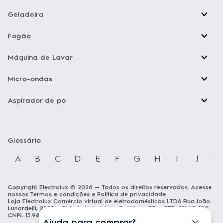
Geladeira
Fogão
Máquina de Lavar
Micro-ondas
Aspirador de pó
Glossário
A
B
C
D
E
F
G
H
I
J
K
Copyright Electrolux © 2026 — Todos os direitos reservados. Acesse
nossos
Termos e condições
e
Política de privacidade
Loja Electrolux Comércio virtual de eletrodomésticos LTDA Rua João
Lunardelli, 2205 - Cidade Industrial - Curitiba - PR - CEP: 81460-100
CNPJ: 13.986.197/0001-21
Ajuda para comprar?