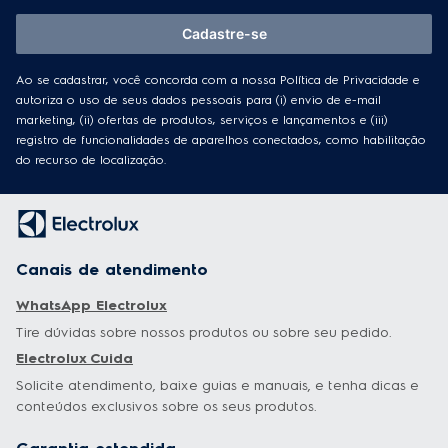
Cadastre-se
Ao se cadastrar, você concorda com a nossa
Política de Privacidade
e
autoriza o uso de seus dados pessoais para (i) envio de e-mail
marketing, (ii) ofertas de produtos, serviços e lançamentos e (iii)
registro de funcionalidades de aparelhos conectados, como habilitação
do recurso de localização.
Canais de atendimento
WhatsApp Electrolux
Tire dúvidas sobre nossos produtos ou sobre seu pedido.
Electrolux Cuida
Solicite atendimento, baixe guias e manuais, e tenha dicas e
conteúdos exclusivos sobre os seus produtos.