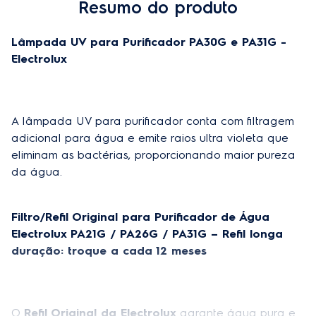
Profundidade do produto
24cm
Lâmpada UV para Purificador PA30G e PA31G - 
Peso do produto
0,40kg
Electrolux
Peso do produto embalado
0,74kg
Altura do produto embalado
4cm
A lâmpada UV para purificador conta com filtragem 
Largura do produto embalado
5cm
adicional para água e emite raios ultra violeta que 
eliminam as bactérias, proporcionando maior pureza 
Profudidade do produto embalado
24cm
da água.

Aplicação
Purificador de Água
Cor
Branco
Filtro/Refil Original para Purificador de Água 
Electrolux PA21G / PA26G / PA31G – Refil longa 
Material
Vidro e metal
duração: troque a cada 12 meses
O 
Refil Original da Electrolux
 garante água pura e 