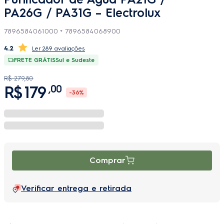
PA26G / PA31G – Electrolux
7896584061000 + 7896584068900
4.2
289 avaliações
FRETE GRÁTIS
Sul e Sudeste
R$
279
,
80
R$
179
,
00
-
36%
Comprar
Verificar entrega e retirada
Lâmpada UV para Purificador PA30G e PA31G - Electrolux