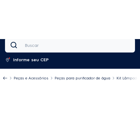
8% OFF em toda a loja | Cupom: DATADUPLA
Comprar
0
Buscar
Informe seu CEP
Peças e Acessórios
Peças para purificador de água
Kit Lâmpada 