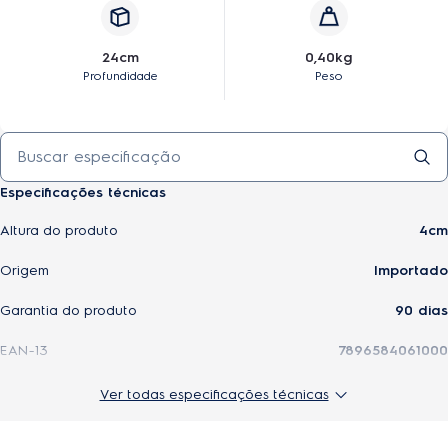
24cm
0,40kg
Profundidade
Peso
Especificações técnicas
Altura do produto
4cm
Origem
Importado
Garantia do produto
90 dias
EAN-13
7896584061000
Largura do produto
5cm
Ver todas especificações técnicas
Modelo
41017462
Resumo do produto