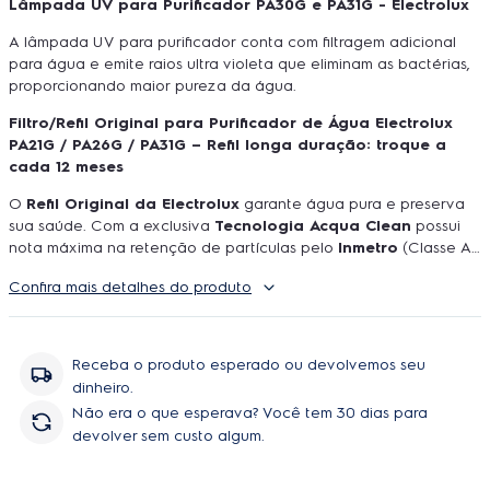
A lâmpada UV para purificador conta com filtragem adicional
para água e emite raios ultra violeta que eliminam as bactérias,
proporcionando maior pureza da água.
Filtro/Refil Original para Purificador de Água Electrolux
PA21G / PA26G / PA31G – Refil longa duração: troque a
cada 12 meses
O
Refil Original da Electrolux
garante água pura e preserva
sua saúde. Com a exclusiva
Tecnologia Acqua Clean
possui
nota máxima na retenção de partículas pelo
Inmetro
(Classe A),
filtrando partículas ainda menores.
Alto poder de purificação
Confira mais detalhes do produto
e controle microbiológico
A barreira de
Carvão Ativado
com Íons de Prata
reduz o excesso de cloro livre na água,
inibe o desenvolvimento de bactérias e outros microrganismos,
além de reduzir odores e sabores.
Membrana UF
A
Membrana
Receba o produto esperado ou devolvemos seu
de Ultra Filtragem
é a etapa final da purificação, com altíssimo
dinheiro.
poder de retenção e eficiência bacteriológica superior garante
Não era o que esperava? Você tem 30 dias para
uma água pura e cristalina. Reduz vários tipos de micropartículas
devolver sem custo algum.
como barro, areia, ferro e outros metais.
Testado e aprovado*
•
Retenção de partículas
Classe A.
• Eficiência na
redução do
excesso de cloro livre.
• Eficiência bacteriológica com a