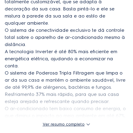
totalmente customizável, que se adapta à 
Modelo
YI09F/YE09F
decoração da sua casa. Basta pintá-lo e ele se 
mistura à parede da sua sala e ao estilo de 
Frequência
60 Hz
qualquer ambiente.

Comprimento máximo de tubulação
15 m
O sistema de conectividade exclusivo te dá controle 
total sobre o aparelho de ar-condicionado mesmo à 
Desnível máximo (m)
5
distância.

A tecnologia Inverter é até 80% mais eficiente em 
Bitola dos cabos (mm²) (alimentação)
1
energética elétrica, ajudando a economizar na 
Bitola dos cabos comando (mm²)
15
conta.

O sistema de Poderosa Tripla Filtragem que limpa o 
Disjuntor de proteção (A)
10
ar da sua casa e mantém o ambiente saudável, livre 
de até 99,9% de alérgenos, bactérias e fungos.

Quantidade de cabos de comando (n° de cabos)
4
Resfriamento 37% mais rápido, para que sua casa 
EAN unidade externa - 220v
7909569412084
esteja arejada e refrescante quando precisar.

O ar-condicionado tem baixo consumo de energia, o 
EAN unidade interna - 220v
7909569389645
que diminui o impacto ao meio ambiente em até 67%, 
além de economizar na conta.

Altura do produto (unidade externa)
55,1 cm
Ver resumo completo
Você pode controlar de modo preciso e eficiente a 