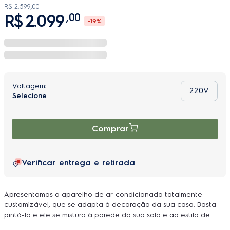
R$
2
.
599
,
00
R$
2
.
099
,
00
-
19%
220V
Comprar
Verificar entrega e retirada
Apresentamos o aparelho de ar-condicionado totalmente
customizável, que se adapta à decoração da sua casa. Basta
pintá-lo e ele se mistura à parede da sua sala e ao estilo de
qualquer ambiente. O sistema de conectividade exclusivo te dá