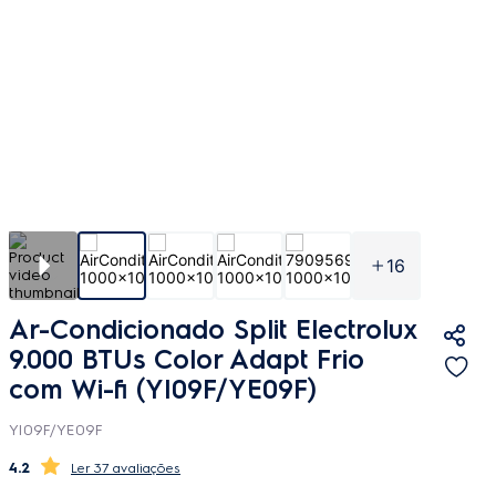
16
Ar-Condicionado Split Electrolux
9.000 BTUs Color Adapt Frio
com Wi-fi (YI09F/YE09F)
YI09F/YE09F
4.2
37 avaliações