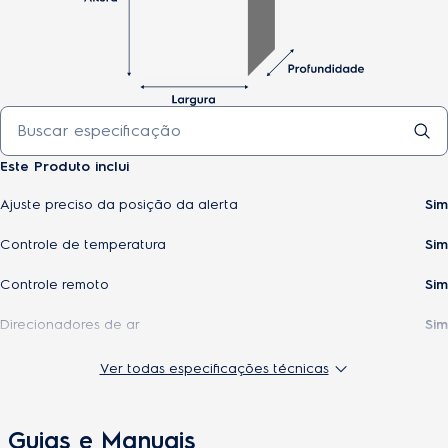
Este Produto inclui
Ajuste preciso da posição da alerta
Sim
Controle de temperatura
Sim
Controle remoto
Sim
Direcionadores de ar
Sim
Display digital
Não
Ver todas especificações técnicas
Filtro de proteção ativa
Sim
Guias e Manuais
Filtro limpa fácil
Sim