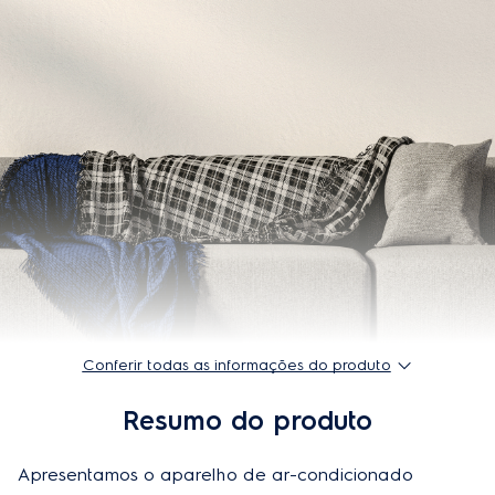
Função autosense
Sim
Função dormir bem
Sim
Função ar-indireto
Sim
Função oscilar
Sim
Número de Homologação Anatel
13860-21-03446
Especificações técnicas
Classificação energética
C
Conferir todas as informações do produto
Tipo de compressor
Rotativo / Velocidade Variável
Resumo do produto
Corrente (A)
6.8
Garantia do produto
3 anos
Apresentamos o aparelho de ar-condicionado 