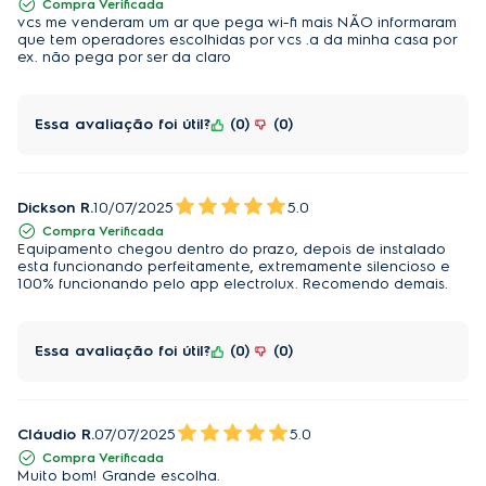
Compra Verificada
inverter 18k BTU/h em sua máxima capacidade,
acessórios. Embalagem da externa: Unidade
vcs me venderam um ar que pega wi-fi mais NÃO informaram
externa (condensadora).
que tem operadores escolhidas por vcs .a da minha casa por
comparado ao mínimo valor permitido para
ex. não pega por ser da claro
declaração desta capacidade. Os valores de
EcoPlus
Sim
performance de refrigeração variam de acordo com
o modelo do equipamento, condições de uso,
Consumo de energia
397 KWh/ano
Essa avaliação foi útil?
0
0
manutenção e instalação.
Cor
Branco
Consumo consciente:
Dickson R.
10/07/2025
5.0
Eficiência EER
550 W/W
O gás R32 gera um impacto 67%* menor no meio
Compra Verificada
ambiente do que o R410a. Consumo consciente com
Equipamento chegou dentro do prazo, depois de instalado
Tipo de gás
R32
esta funcionando perfeitamente, extremamente silencioso e
temperatura ideal e responsabilidade ambiental.
100% funcionando pelo app electrolux. Recomendo demais.
Vazão de Ar (m3/h)
570 / 520 / 440 / 280
*Índices comparativos conforme Quarto Relatório de
Avaliação do IPCC para o Potencial de Aquecimento
Tensão (V)
220
Essa avaliação foi útil?
0
0
Global de 100 anos (GWP) : R410a 2.088; R32 675
Garantia compressor
10 anos
Ar Suave:
Bitola ou diâmetro da tubulação de Interligação
Ø3/8''
Tenha o controle com ajustes simples para que toda
Cláudio R.
07/07/2025
5.0
(lado sucção)
(9,52mm)
família, mantendo todos arejados, simplesmente
Compra Verificada
Muito bom! Grande escolha.
ajustando as aletas.