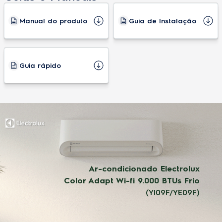
Função auto
Sim
Manual do produto
Guia de Instalação
Função autolimpeza
Sim
Função liga/desliga display
Não
Guia rápido
Multi direcionador de ar
Sim
Recirculação de ar
sim
Saída regulável de ar
Sim
Tecnologia Inverter
Sim
Timer
Sim
Timer digital 24 horas
Sim
Timer regressivo
Sim
Tripla filtragem
Sim