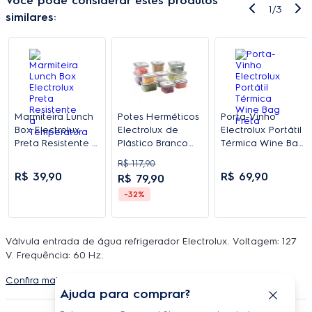
Você pode considerar estes produtos
1
/
3
similares:
Marmiteira Lunch
Potes Herméticos
Porta-Vinho
Box Electrolux
Electrolux de
Electrolux Portátil
Preta Resistente a
Plástico Branco
Térmica Wine Bag
Temperatura
Retangular com
Preta
R$
117
,
90
10 Unidades
R$
39
,
90
R$
69
,
90
R$
79
,
90
-32%
Válvula entrada de água refrigerador Electrolux. Voltagem: 127
V. Frequência: 60 Hz.
Confira mais detalhes do produto
Ajuda para comprar?