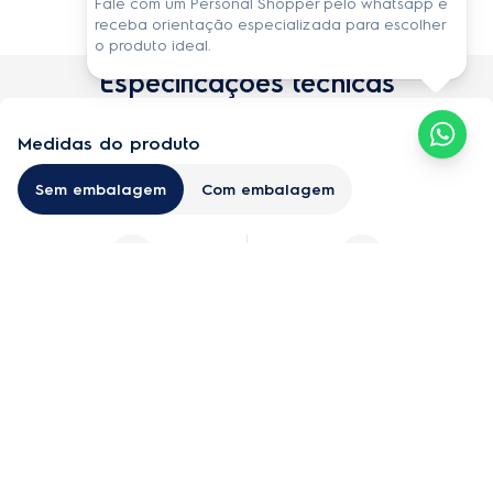
Fale com um Personal Shopper pelo whatsapp e
receba orientação especializada para escolher
o produto ideal.
Especificações técnicas
Medidas do produto
Sem embalagem
Com embalagem
12 cm
12 cm
Altura
Largura
11 cm
0,35 Kg
Profundidade
Peso