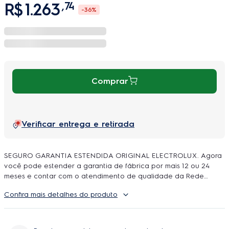
R$
1
.
263
,
74
-
36%
Comprar
Verificar entrega e retirada
SEGURO GARANTIA ESTENDIDA ORIGINAL ELECTROLUX. Agora
você pode estender a garantia de fábrica por mais 12 ou 24
meses e contar com o atendimento de qualidade da Rede
Autorizada Electrolux. O uso é ilimitado e durante a cobertura
Confira mais detalhes do produto
podem ser feitos quantos reparos forem necessarios, incluindo
peças e serviço, sem você se preoupar com orçamentos e
contratação de técnicos.