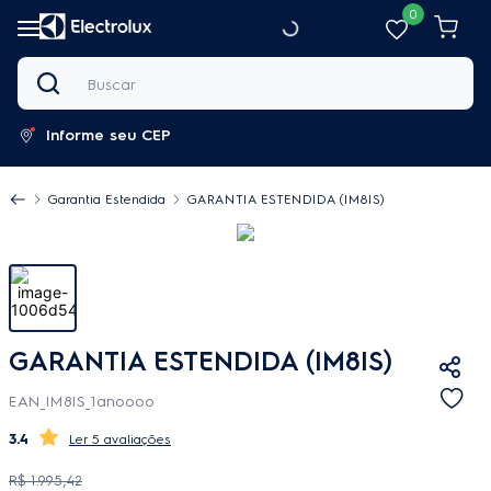
0
Buscar
Informe seu CEP
Garantia Estendida
GARANTIA ESTENDIDA (IM8IS)
GARANTIA ESTENDIDA (IM8IS)
EAN_IM8IS_1anoooo
3.4
5 avaliações
R$
1
.
995
,
42