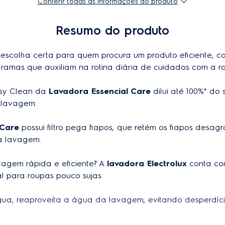
Conferir todas as informações do produto
Origem
Pesado/jeans
Resumo do produto
Garantia do produto
Rápido
Brancas
Consumo de água
 escolha certa para quem procura um produto eficiente, c
Normal
ramas que auxiliam na rotina diária de cuidados com a ro
Delicado/esporte
Modelo
Enxágue/centrifugação
Altura do produto embalado
asy Clean da 
Lavadora Essencial Care
 dilui até 100%* do
Escuras/coloridas
lavagem.

Profundidade do produto em
Centrifugação
 Care
 possui filtro pega fiapos, que retém os fiapos desa
EAN-13
7896584
Não
a lavagem.

Largura do produto embalad
Não
agem rápida e eficiente? A 
lavadora Electrolux
 conta co
Peso do produto embalado
Não
l para roupas pouco sujas.

Consumo de energia
Não
ua, reaproveita a água da lavagem, evitando desperdício
Plugue
ue
Não