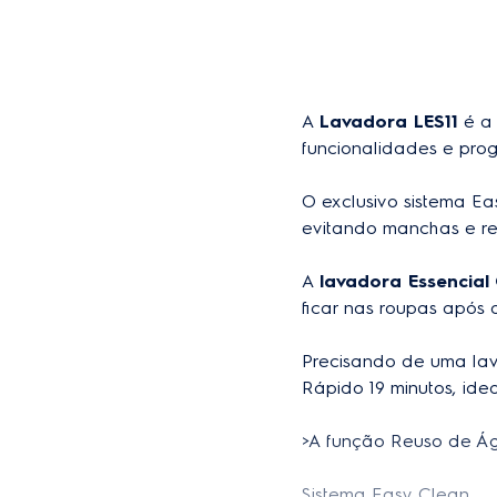
Programas
A 
Lavadora LES11
 é a
funcionalidades e prog
O exclusivo sistema E
evitando manchas e re
Etapas de lavagem
A 
lavadora Essencial
Jatos poderosos
ficar nas roupas após 
Vapor
Precisando de uma lav
Controle de molho
Rápido 19 minutos, idea
Reutilizar água
>A função Reuso de Ág
Controle de duplo enxág
Sistema Easy Clean