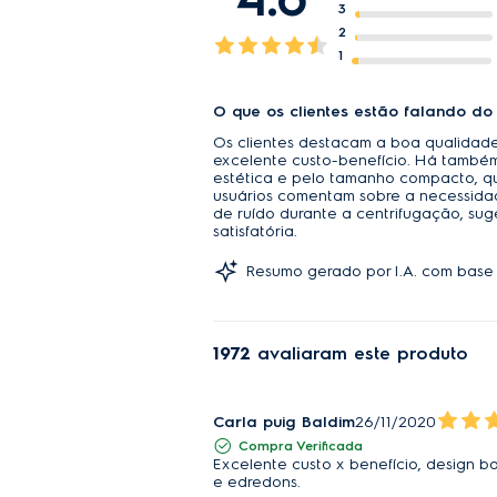
3
2
1
O que os clientes estão falando do
Os clientes destacam a boa qualidade
excelente custo-benefício. Há também
estética e pelo tamanho compacto, qu
usuários comentam sobre a necessidad
de ruído durante a centrifugação, sug
satisfatória.
Resumo gerado por I.A. com base 
1972
avaliaram este produto
Carla puig Baldim
26/11/2020
Compra Verificada
Excelente custo x benefício, design b
e edredons.