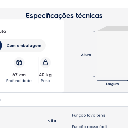
Especificações técnicas
uto
Com embalagem
67 cm
40 kg
Profundidade
Peso
Função lava tênis
Não
Função passa fácil