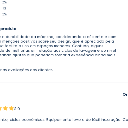
3%
1%
5%
 produto
 e durabilidade da máquina, considerando-a eficiente e com
 menções positivas sobre seu design, que é apreciado pela
e facilita o uso em espaços menores. Contudo, alguns
e de melhorias em relação aos ciclos de lavagem e ao nível
erindo ajustes que poderiam tornar a experiência ainda mais
nas avaliações dos clientes
Or
5.0
onito, ciclos econômicos. Equipamento leve e de fácil instalação.