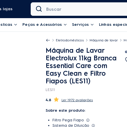
Buscar
 lojas
sticas
Peças e Acessórios
Serviços
Linhas especi
Eletrodomésticos
Máquina de lavar
Má
Máquina de Lavar
Electrolux 11kg Branca
Essential Care com
Easy Clean e Filtro
Fiapos (LES11)
LES11
4.6
1972 avaliações
Sobre este produto:
Filtro Pega Fiapo
Sistema de Diluição