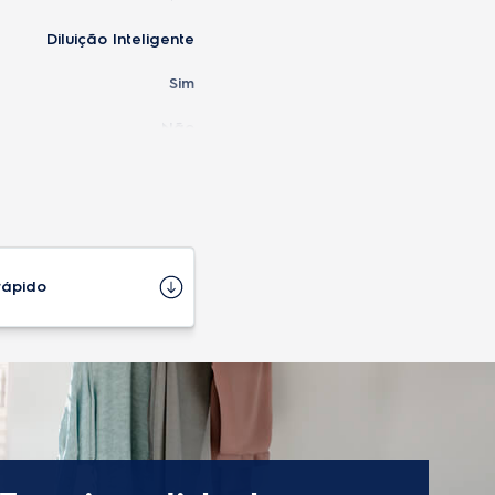
Diluição Inteligente
Sim
Não
Não
Sim
Não
rápido
Sim
Não
Sim
Sim
Sim