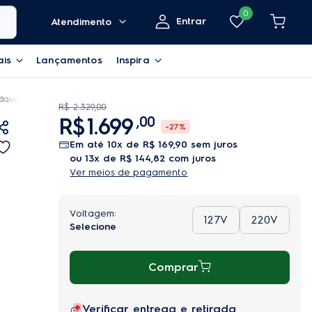
0
Entrar
Atendimento
ais
Lançamentos
Inspira
quina de Lavar Electrolux 11kg Branca Essential Care com Easy Clean e Filtro 
R$
2
.
329
,
00
R$
1
.
699
,
00
-
27%
em até
10
x de
R$
169
,
90
sem juros
ou
13
x de
R$
144
,
82
com juros
Ver meios de pagamento
127V
220V
Comprar
Verificar entrega e retirada