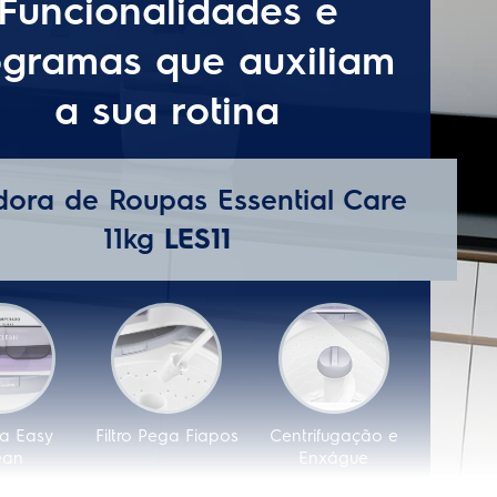
Sim
Sim
Sim
Não
Agitação
A
Branco
11 Kg
Mecânico