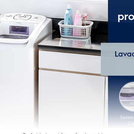
Não
Dispenser para amaciante
Sim
Dispenser para sabão em pó
Não
Dispenser para sabão líquido
ga de roupas
Não
ua
Sim
Especificações técnicas
Não
Instalação gratuita
Não
Sistema de lavagem
Sim
Classificação energética
Não
Cor
Sim
Capacidade de lavagem
Não
Painel
19 min.