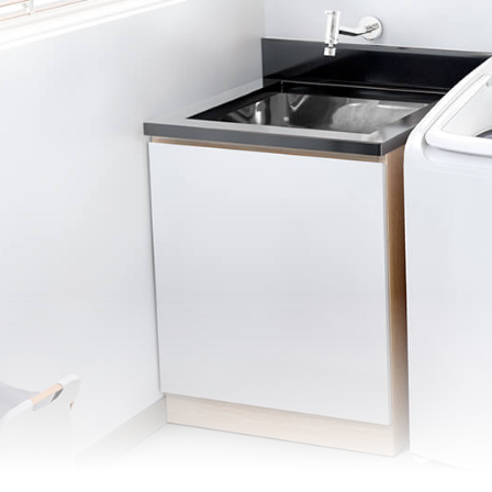
Molho
Enxágue
Programa preferido
Sensor automático de car
Reaproveitamento de ág
Esterilização
Pré-lavagem
Pés niveladores
Controle de temperatura
Silenciosa
Alças laterais
Ciclos rápidos