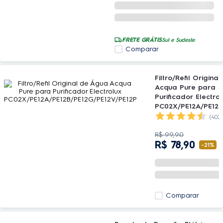
FRETE GRÁTIS
Sul e Sudeste
Comparar
Filtro/Refil Origin
Acqua Pure para
Purificador Electro
PC02X/PE12A/PE12B
E12V/PE12P
(4021
R$
99
,
90
R$
78
,
90
-
21%
Comparar