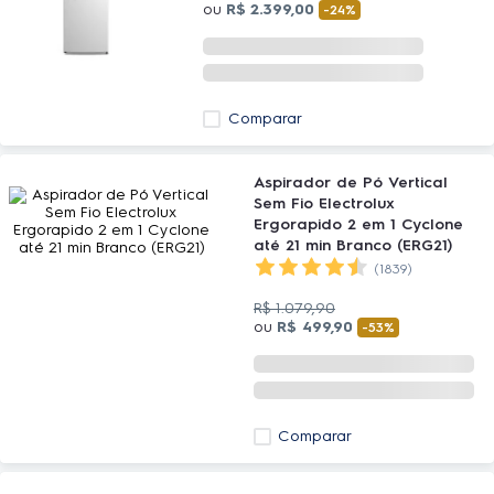
ou
R$
2
.
399
,
00
-
24%
Comparar
Aspirador de Pó Vertical
Sem Fio Electrolux
Ergorapido 2 em 1 Cyclone
até 21 min Branco (ERG21)
(1839)
R$
1
.
079
,
90
ou
R$
499
,
90
-
53%
Comparar