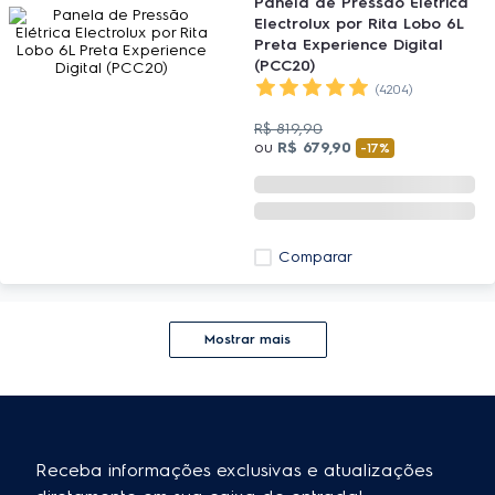
Panela de Pressão Elétrica
Electrolux por Rita Lobo 6L
Preta Experience Digital
(PCC20)
(4204)
R$
819
,
90
ou
R$
679
,
90
-
17%
Comparar
Mostrar mais
Receba informações exclusivas e atualizações