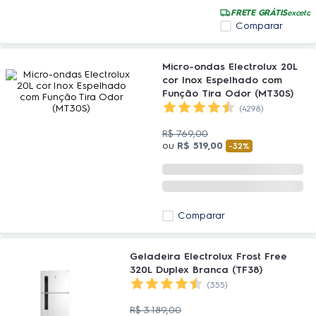
FRETE GRÁTIS
exceto 
Comparar
Micro-ondas Electrolux 20L
cor Inox Espelhado com
Função Tira Odor (MT30S)
(4298)
R$
769
,
00
ou
R$
519
,
00
-
32%
Comparar
Geladeira Electrolux Frost Free
320L Duplex Branca (TF38)
(355)
R$
3
.
189
,
00