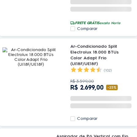
FRETE GRÁTIS
exceto Norte
Comparar
Ar-Condicionado Split
Electrolux 18.000 BTUs
Color Adapt Frio
(UI18F/UE18F)
(102)
R$
3
.
599
,
00
R$
2
.
699
,
00
-
25%
Comparar
Aspirador de Pó Vertical com Fio