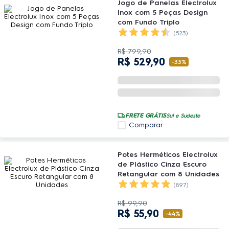
Jogo de Panelas Electrolux
Inox com 5 Peças Design
com Fundo Triplo
(523)
R$
799
,
90
R$
529
,
90
-
33%
FRETE GRÁTIS
Sul e Sudeste
Comparar
Potes Herméticos Electrolux
de Plástico Cinza Escuro
Retangular com 8 Unidades
(897)
R$
99
,
90
R$
55
,
90
-
44%