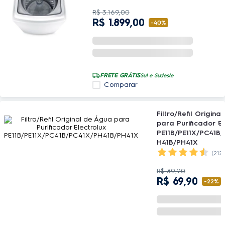
R$
3
.
169
,
00
R$
1
.
899
,
00
-
40%
FRETE GRÁTIS
Sul e Sudeste
Comparar
Filtro/Refil Origin
para Purificador El
PE11B/PE11X/PC41B
H41B/PH41X
(212
R$
89
,
90
R$
69
,
90
-
22%